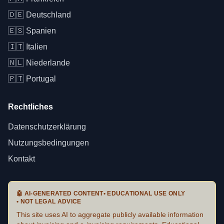
🇩🇪
Deutschland
🇪🇸
Spanien
🇮🇹
Italien
🇳🇱
Niederlande
🇵🇹
Portugal
Rechtliches
Datenschutzerklärung
Nutzungsbedingungen
Kontakt
🤖
AI-GENERATED CONTENT
•
EDUCATIONAL USE ONLY
•
NOT LEGAL ADVICE
This site uses AI to aggregate publicly available information