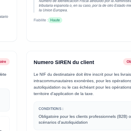
Numero de Identificacion Fiscal atribuido por la Administr
tributaria espanola o, en su caso, por la de otro Estado 
la Union Europea.
atario
Fiabilite :
Haute
Numero SIREN du client
oire
Ob
lète
Le NIF du destinataire doit être inscrit pour les livrai
intracommunautaires exonérées, pour les opération
autoliquidation ou le cas échéant pour les opérations
territoire d'application de la taxe.
CONDITIONS :
Obligatoire pour les clients professionnels (B2B) o
scénarios d'autoliquidation