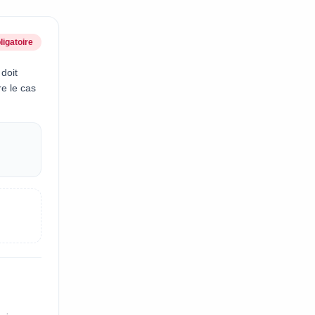
ligatoire
 doit
re le cas