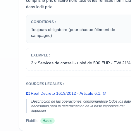
compris le prix unitaire hors taxe et les remises non incl
dans ledit prix.
CONDITIONS :
Toujours obligatoire (pour chaque élément de
campagne)
EXEMPLE :
2 x Services de conseil - unité de 500 EUR - TVA 21%
SOURCES LEGALES :
📖
Real Decreto 1619/2012 - Articulo 6.1.f
Descripcion de las operaciones, consignandose todos los dat
necesarios para la determinacion de la base imponible del
Impuesto.
Fiabilite :
Haute