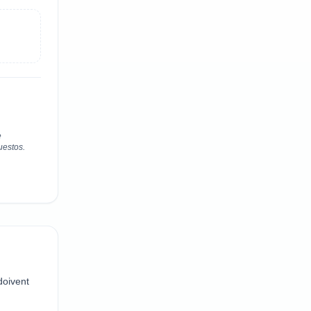
e
uestos.
doivent