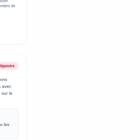
acion
miembro de
ligatoire
sons
s avec
 sur le
u les