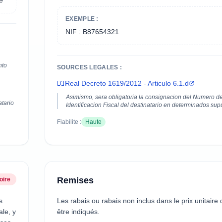
e
EXEMPLE :
NIF : B87654321
nto
SOURCES LEGALES :
📖
Real Decreto 1619/2012 - Articulo 6.1.d
Asimismo, sera obligatoria la consignacion del Numero d
atario
Identificacion Fiscal del destinatario en determinados sup
Fiabilite :
Haute
Remises
oire
s
Les rabais ou rabais non inclus dans le prix unitaire 
ale, y
être indiqués.