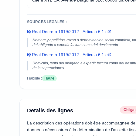
Client XYZ SA, Avenue Diagonal 520, 08006 Barcelon
SOURCES LEGALES :
📖
Real Decreto 1619/2012 - Articulo 6.1.c
Nombre y apellidos, razon o denominacion social completa, ta
del obligado a expedir factura como del destinatario.
📖
Real Decreto 1619/2012 - Articulo 6.1.e
Domicilio, tanto del obligado a expedir factura como del destin
de las operaciones.
Fiabilite :
Haute
Details des lignes
Obligat
La description des opérations doit être accompagnée de
données nécessaires à la détermination de l'assiette fisc