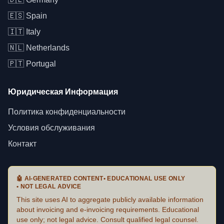
🇪🇸
Spain
🇮🇹
Italy
🇳🇱
Netherlands
🇵🇹
Portugal
Юридическая Информация
Политика конфиденциальности
Условия обслуживания
Контакт
🤖
AI-GENERATED CONTENT
•
EDUCATIONAL USE ONLY
•
NOT LEGAL ADVICE
This site uses AI to aggregate publicly available information
about invoicing and e-invoicing requirements. Educational
use only; not legal advice. Consult qualified legal counsel.