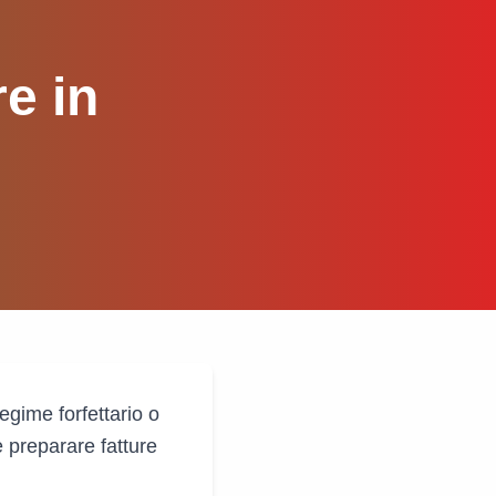
e in
regime forfettario o
 preparare fatture