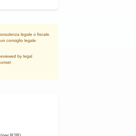
onsulenza legale o fiscale.
un consiglio legale.
reviewed by legal
ounsel.
 (per B2B).