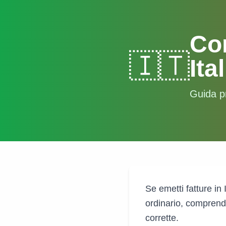
Con
🇮🇹
Ita
Guida pr
Se emetti fatture in 
ordinario, comprende
corrette.