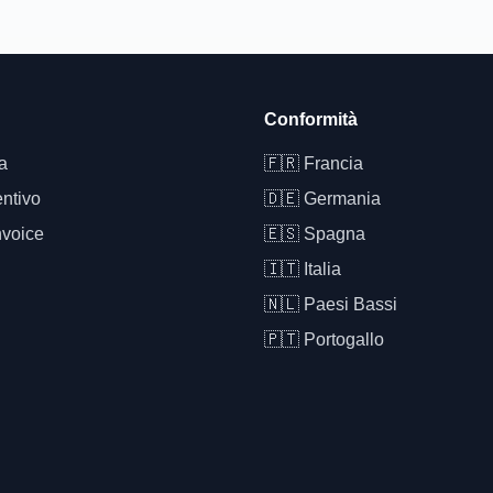
Conformità
a
🇫🇷
Francia
ntivo
🇩🇪
Germania
nvoice
🇪🇸
Spagna
🇮🇹
Italia
🇳🇱
Paesi Bassi
🇵🇹
Portogallo