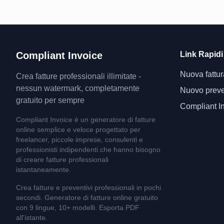
Compliant Invoice
Link Rapidi
Nuova fattur
Crea fatture professionali illimitate -
nessun watermark, completamente
Nuovo preve
gratuito per sempre
Compliant I
Compliant Invoice è un generatore di fatture
online semplice e veloce progettato per
freelancer, piccole imprese, consulenti e
professionisti indipendenti che hanno bisogno
di creare fatture professionali
istantaneamente.
Crea fatture e preventivi professionali in pochi
secondi. Generatore di fatture online gratuito
con 9 lingue, 10+ modelli. Esporta PDF
all'istante.