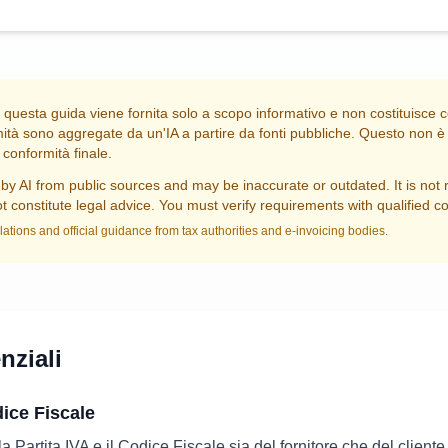
 questa guida viene fornita solo a scopo informativo e non costituisce c
ità sono aggregate da un'IA a partire da fonti pubbliche. Questo non è 
conformità finale.
by AI from public sources and may be inaccurate or outdated. It is not 
 constitute legal advice. You must verify requirements with qualified c
lations and official guidance from tax authorities and e-invoicing bodies.
nziali
dice Fiscale
la Partita IVA e il Codice Fiscale sia del fornitore che del cliente