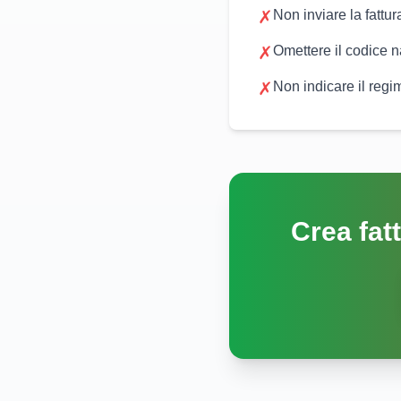
✗
Non inviare la fattu
✗
Omettere il codice 
✗
Non indicare il regi
Crea fatt