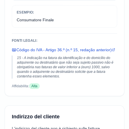
ESEMPIO:
Consumatore Finale
FONTI LEGALI:
📖
Código do IVA - Artigo 36.º (n.º 15, redação anterior)
15 - A indicação na fatura da identificação e do domicílio do
adquirente ou destinatário que não seja sujeito passivo não é
obrigatória nas faturas de valor inferior a (euro) 1000, salvo
quando o adquirente ou destinatário solicite que a fatura
contenha esses elementos.
Affidabilita:
Alta
Indirizzo del cliente
L'indirizzo del cliente non è richiesto sulle fatture