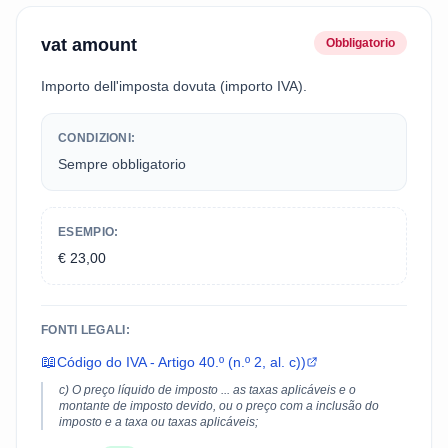
vat amount
Obbligatorio
Importo dell'imposta dovuta (importo IVA).
CONDIZIONI:
Sempre obbligatorio
ESEMPIO:
€ 23,00
FONTI LEGALI:
📖
Código do IVA - Artigo 40.º (n.º 2, al. c))
c) O preço líquido de imposto ... as taxas aplicáveis e o
montante de imposto devido, ou o preço com a inclusão do
imposto e a taxa ou taxas aplicáveis;