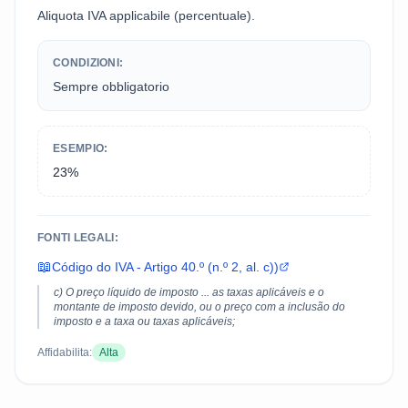
Aliquota IVA applicabile (percentuale).
CONDIZIONI:
Sempre obbligatorio
ESEMPIO:
23%
FONTI LEGALI:
📖
Código do IVA - Artigo 40.º (n.º 2, al. c))
c) O preço líquido de imposto ... as taxas aplicáveis e o
montante de imposto devido, ou o preço com a inclusão do
imposto e a taxa ou taxas aplicáveis;
Affidabilita:
Alta