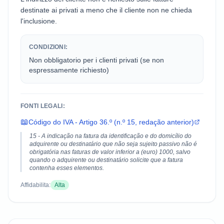
destinate ai privati a meno che il cliente non ne chieda
l'inclusione.
CONDIZIONI:
Non obbligatorio per i clienti privati (se non
espressamente richiesto)
FONTI LEGALI:
📖
Código do IVA - Artigo 36.º (n.º 15, redação anterior)
15 - A indicação na fatura da identificação e do domicílio do
adquirente ou destinatário que não seja sujeito passivo não é
obrigatória nas faturas de valor inferior a (euro) 1000, salvo
quando o adquirente ou destinatário solicite que a fatura
contenha esses elementos.
Affidabilita:
Alta