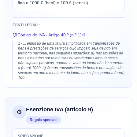
fino a 1000 € (beni) o 100 € (servizi).
FONTI LEGALI:
📖
Código do IVA - Artigo 40.º (n.º 1)
1 - ... emissão de uma fatura simplificada em transmissões de
bens e prestações de serviços cujo imposto seja devido em
território nacional, nas seguintes situações: a) Transmissões de
bens efetuadas por retalhistas ou vendedores ambulantes a
não sujeitos passivos, quando o valor da fatura não for superior
a (euro) 1000; b) Outras transmissões de bens e prestações de
serviços em que o montante da fatura não seja superior a (euro)
100.
Esenzione IVA (articolo 9)
⚙️
Regola speciale
SPIEGAZIONE: