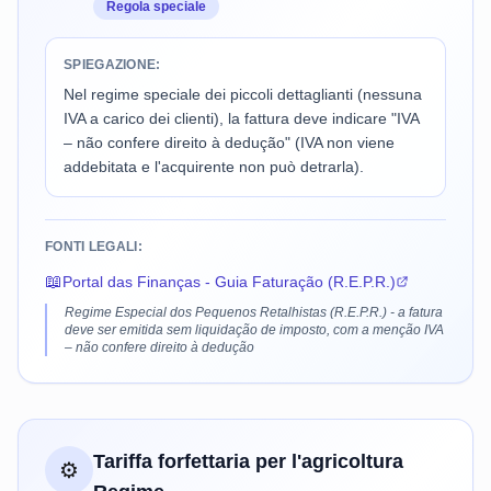
Regola speciale
SPIEGAZIONE:
Nel regime speciale dei piccoli dettaglianti (nessuna
IVA a carico dei clienti), la fattura deve indicare "IVA
– não confere direito à dedução" (IVA non viene
addebitata e l'acquirente non può detrarla).
FONTI LEGALI:
📖
Portal das Finanças - Guia Faturação (R.E.P.R.)
Regime Especial dos Pequenos Retalhistas (R.E.P.R.) - a fatura
deve ser emitida sem liquidação de imposto, com a menção IVA
– não confere direito à dedução
Tariffa forfettaria per l'agricoltura
⚙️