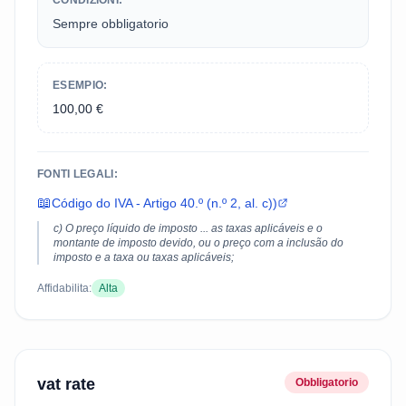
CONDIZIONI:
Sempre obbligatorio
ESEMPIO:
100,00 €
FONTI LEGALI:
📖
Código do IVA - Artigo 40.º (n.º 2, al. c))
c) O preço líquido de imposto ... as taxas aplicáveis e o
montante de imposto devido, ou o preço com a inclusão do
imposto e a taxa ou taxas aplicáveis;
Affidabilita:
Alta
vat rate
Obbligatorio