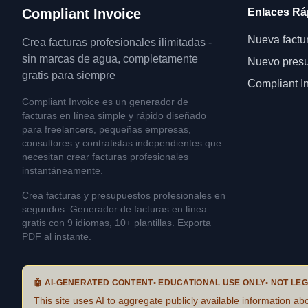
Compliant Invoice
Enlaces Rá
Nueva factu
Crea facturas profesionales ilimitadas -
sin marcas de agua, completamente
Nuevo pres
gratis para siempre
Compliant I
Compliant Invoice es un generador de
facturas en línea simple y rápido diseñado
para freelancers, pequeñas empresas,
consultores y contratistas independientes que
necesitan crear facturas profesionales
instantáneamente.
Crea facturas y presupuestos profesionales en
segundos. Generador de facturas en línea
gratis con 9 idiomas, 10+ plantillas. Exporta
PDF al instante.
🤖
AI-GENERATED CONTENT
•
EDUCATIONAL USE ONLY
•
NOT LEG
This site uses AI to aggregate publicly available information abo