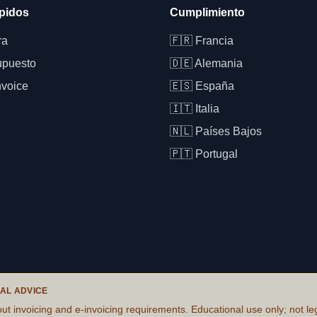
pidos
Cumplimiento
ra
🇫🇷
Francia
upuesto
🇩🇪
Alemania
nvoice
🇪🇸
España
🇮🇹
Italia
🇳🇱
Países Bajos
🇵🇹
Portugal
AL ADVICE
ut invoicing and e-invoicing requirements. Educational use only; not leg