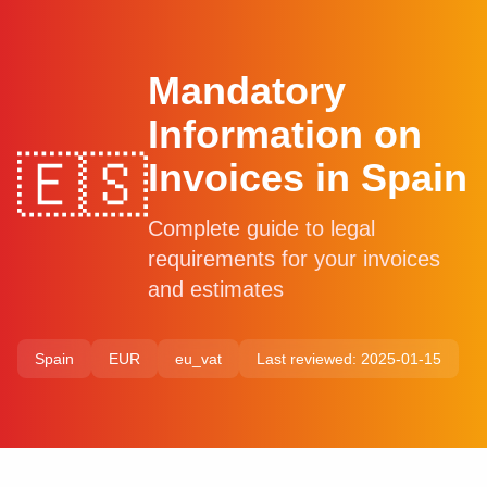
Mandatory
Information on
🇪🇸
Invoices in Spain
Complete guide to legal
requirements for your invoices
and estimates
Spain
EUR
eu_vat
Last reviewed: 2025-01-15