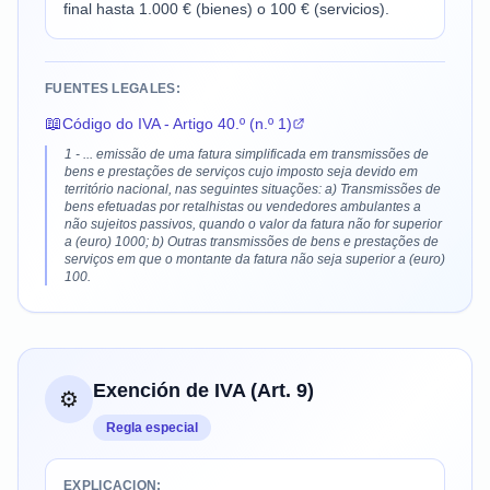
final hasta 1.000 € (bienes) o 100 € (servicios).
FUENTES LEGALES:
📖
Código do IVA - Artigo 40.º (n.º 1)
1 - ... emissão de uma fatura simplificada em transmissões de
bens e prestações de serviços cujo imposto seja devido em
território nacional, nas seguintes situações: a) Transmissões de
bens efetuadas por retalhistas ou vendedores ambulantes a
não sujeitos passivos, quando o valor da fatura não for superior
a (euro) 1000; b) Outras transmissões de bens e prestações de
serviços em que o montante da fatura não seja superior a (euro)
100.
Exención de IVA (Art. 9)
⚙️
Regla especial
EXPLICACION: